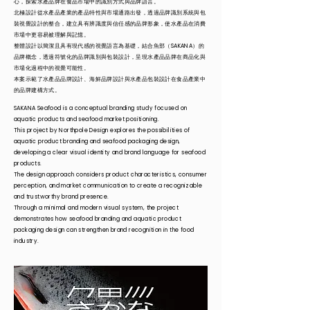
心，探索水產品牌在食品市場中的識別方式與品牌語言。
北極設計從水產品產業的產品特性與市場通路出發，透過品牌識別系統與包
裝視覺設計的整合，建立具有辨識度與信任感的品牌形象，使水產品在消費
市場中更容易被理解與記憶。
整體設計以簡潔且具有現代感的視覺語言為基礎，結合魚部（SAKANA）的
品牌概念，透過符號化的品牌識別與包裝設計，呈現水產品品牌在商品化與
市場化過程中的視覺可能性。
本案示範了水產品品牌設計、海鮮品牌設計與水產品包裝設計在食品產業中
的品牌建構方式。
SAKANA Seafood is a conceptual branding study focused on
aquatic products and seafood market positioning.
This project by Northpole Design explores the possibilities of
aquatic product branding and seafood packaging design,
developing a clear visual identity and brand language for seafood
products.
The design approach considers product characteristics, consumer
perception, and market communication to create a recognizable
and trustworthy brand presence.
Through a minimal and modern visual system, the project
demonstrates how seafood branding and aquatic product
packaging design can strengthen brand recognition in the food
industry.