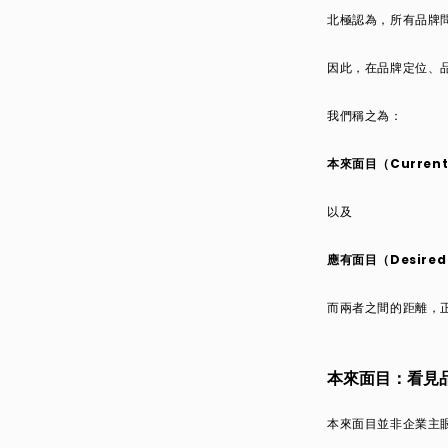
北極認為，所有品牌
因此，在品牌定位、
我們稱之為：
本來面目（Current 
以及
應有面目（Desired 
而兩者之間的距離，
本來面目：看見
本來面目並非企業主