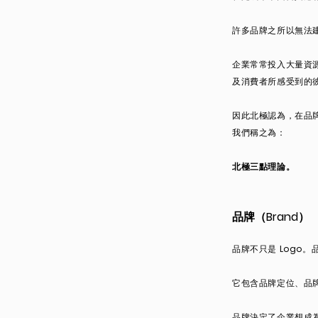
許多品牌之所以無法
企業常常投入大量資
及消費者所感受到的
因此北極認為，在品
我們稱之為：
北極三點理論。
品牌（Brand）
品牌不只是 Logo
它包含品牌定位、品
品牌決定了企業想成