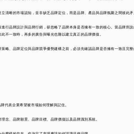
建立清晰的市場認知，並非缺乏品牌定位，而是品牌、產品與品牌氛圍之間彼此矛
源進行品牌設計與品牌行銷，卻忽略了品牌本身是否擁有一致的核心。當品牌所說
彼此不一致時，再多的廣告與曝光也難以建立真正的品牌價值。
牌策略、品牌定位與品牌競爭優勢建構之前，必須先確認品牌是否擁有一致且完整
。品牌代表企業希望被市場如何理解與記住。
牌理念、品牌願景、品牌目標、品牌價值以及品牌識別系統。
為什麼樣的存在，也決定了市場應該如何認識這個品牌。