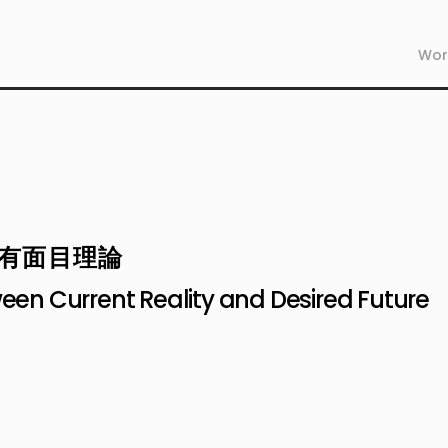
Wor
1
有面目理論
en Current Reality and Desired Future