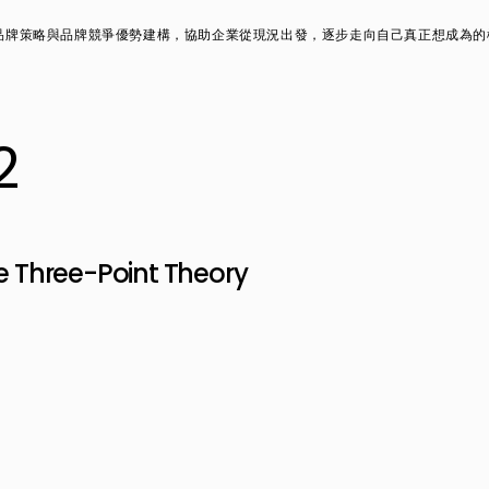
品牌策略與品牌競爭優勢建構，協助企業從現況出發，逐步走向自己真正想成為的
2
e Three-Point Theory