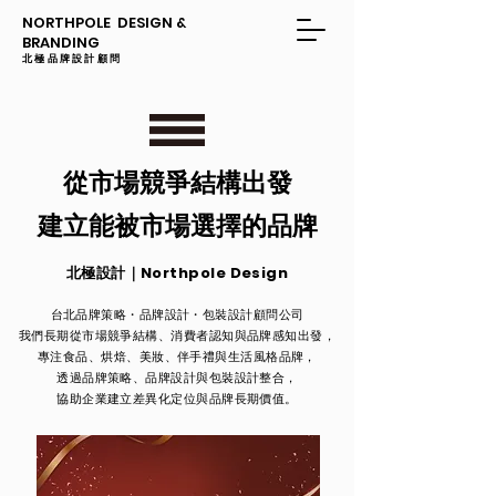
NORTHPOLE DESIGN &
BRANDING
​​北極品牌設計顧問
從市場競爭結構出發
建立能被市場選擇的品牌
北極設計｜Northpole Design
台北品牌策略・品牌設計・包裝設計顧問公司
我們長期從市場競爭結構、消費者認知與品牌感知出發，
專注食品、烘焙、美妝、伴手禮與生活風格品牌，
透過品牌策略、品牌設計與包裝設計整合，
協助企業建立差異化定位與品牌長期價值。