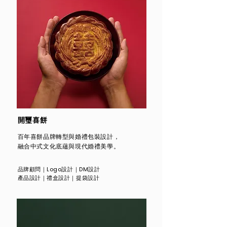
開璽喜餅
百年喜餅品牌轉型與婚禮包裝設計，
融合中式文化底蘊與現代婚禮美學。
品牌顧問
｜
Logo設計
｜DM設計
產品設計
｜
禮盒設計
｜提袋
設計